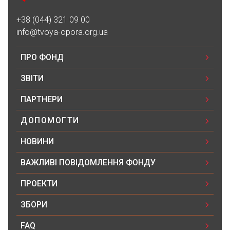
27.05.2023 08:16
50₴
+38 (044) 321 09 00
info@tvoya-opora.org.ua
Благодійна допомога
ПРО ФОНД
27.05.2023 08:01
200₴
ЗВІТИ
ПАРТНЕРИ
Ірина Гуменюк
27.05.2023 07:59
ДОПОМОГТИ
200₴
НОВИНИ
Аліна Третяк Третяк
ВАЖЛИВІ ПОВІДОМЛЕННЯ ФОНДУ
25.05.2023 18:57
1000₴
ПРОЕКТИ
ЗБОРИ
Благодійна допомога
25.05.2023 17:27
FAQ