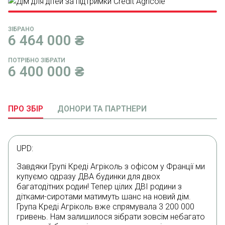
ЗІБРАНО
6 464 000
₴
ПОТРІБНО ЗІБРАТИ
6 400 000
₴
ПРО ЗБІР
ДОНОРИ ТА ПАРТНЕРИ
UPD:
Завдяки Групі Креді Агріколь з офісом у Франції ми
купуємо одразу ДВА будинки для двох
багатодітних родин! Тепер цілих ДВІ родини з
дітками-сиротами матимуть шанс на новий дім.
Група Креді Агріколь вже спрямувала 3 200 000
гривень. Нам залишилося зібрати зовсім небагато