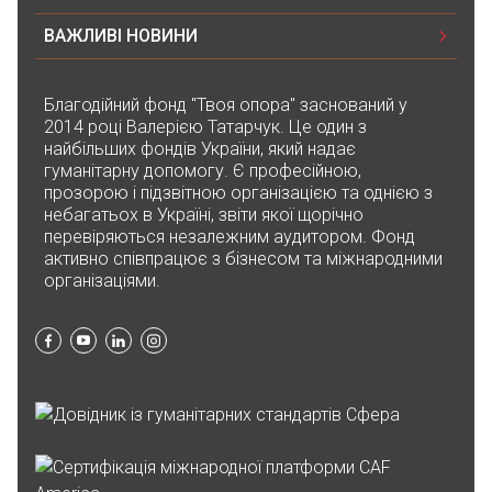
50₴
ВАЖЛИВІ НОВИНИ
Роман Лево
Благодійний фонд "Твоя опора" заснований у
25.05.2023 15:16
2014 році Валерією Татарчук. Це один з
1₴
найбільших фондів України, який надає
гуманітарну допомогу. Є професійною,
прозорою і підзвітною організацією та однією з
Благодійна допомога
небагатьох в Україні, звіти якої щорічно
25.05.2023 14:26
перевіряються незалежним аудитором. Фонд
500₴
активно співпрацює з бізнесом та міжнародними
організаціями.
Iлона Iгорiвна Давидова Давидова
25.05.2023 08:39
200₴
Благодійна допомога
25.05.2023 01:45