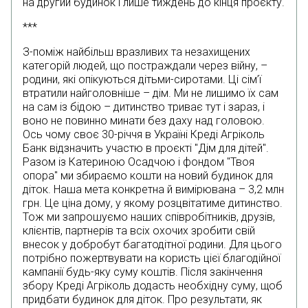
на другий будинок і лише тиждень до кінця проєкту.
***
З-поміж найбільш вразливих та незахищених
категорій людей, що постраждали через війну, –
родини, які опікуються дітьми-сиротами. Ці сім’ї
втратили найголовніше – дім. Ми не лишимо їх сам
на сам із бідою – дитинство триває тут і зараз, і
воно не повинно минати без даху над головою.
Ось чому своє 30-річчя в Україні Креді Агріколь
Банк відзначить участю в проєкті "Дім для дітей".
Разом із Катериною Осадчою і фондом "Твоя
опора" ми збираємо кошти на новий будинок для
діток. Наша мета конкретна й вимірювана – 3,2 млн
грн. Це ціна дому, у якому розцвітатиме дитинство.
Тож ми запрошуємо наших співробітників, друзів,
клієнтів, партнерів та всіх охочих зробити свій
внесок у добробут багатодітної родини. Для цього
потрібно пожертвувати на користь цієї благодійної
кампанії будь-яку суму коштів. Після закінчення
збору Креді Агріколь додасть необхідну суму, щоб
придбати будинок для діток. Про результати, як