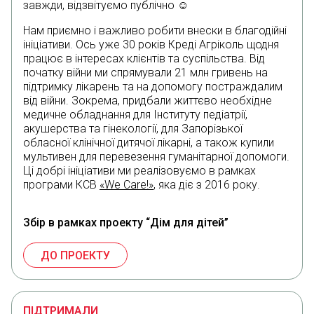
завжди, відзвітуємо публічно ☺
Нам приємно і важливо робити внески в благодійні
ініціативи. Ось уже 30 років Креді Агріколь щодня
працює в інтересах клієнтів та суспільства. Від
початку війни ми спрямували 21 млн гривень на
підтримку лікарень та на допомогу постраждалим
від війни. Зокрема, придбали життєво необхідне
медичне обладнання для Інституту педіатрії,
акушерства та гінекології, для Запорізької
обласної клінічної дитячої лікарні, а також купили
мультивен для перевезення гуманітарної допомоги.
Ці добрі ініціативи ми реалізовуємо в рамках
програми КСВ
«We Care!»
, яка діє з 2016 року.
Збір в рамках проекту “Дім для дітей”
ДО ПРОЕКТУ
ПІДТРИМАЛИ