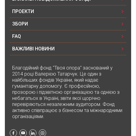
Марія Андрєєва
07.11.2024 16:31
ПРОЕКТИ
10₴
ЗБОРИ
Юлія Сава
FAQ
07.11.2024 14:20
500₴
ВАЖЛИВІ НОВИНИ
Благодійний фонд "Твоя опора" заснований у
2014 році Валерією Татарчук. Це один з
найбільших фондів України, який надає
гуманітарну допомогу. Є професійною,
прозорою і підзвітною організацією та однією з
небагатьох в Україні, звіти якої щорічно
перевіряються незалежним аудитором. Фонд
активно співпрацює з бізнесом та міжнародними
організаціями.