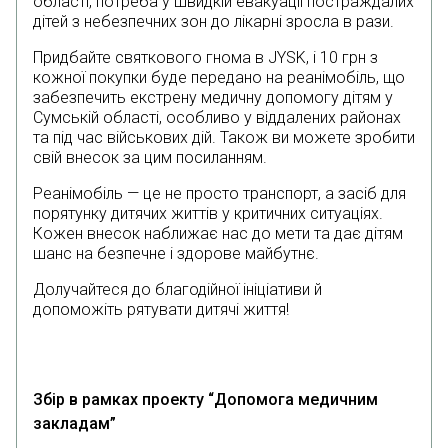
області, потреба у швидкій евакуації постраждалих
дітей з небезпечних зон до лікарні зросла в рази.
Придбайте святкового гнома в JYSK, і 10 грн з
кожної покупки буде передано на реанімобіль, що
забезпечить екстрену медичну допомогу дітям у
Сумській області, особливо у віддалених районах
та під час військових дій. Також ви можете зробити
свій внесок за цим посиланням.
Реанімобіль — це не просто транспорт, а засіб для
порятунку дитячих життів у критичних ситуаціях.
Кожен внесок наближає нас до мети та дає дітям
шанс на безпечне і здорове майбутнє.
Долучайтеся до благодійної ініціативи й
допоможіть рятувати дитячі життя!
Збір в рамках проекту “Допомога медичним
закладам”