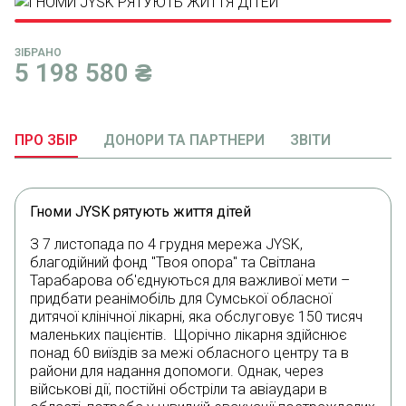
ЗІБРАНО
5 198 580
₴
ПРО ЗБІР
ДОНОРИ ТА ПАРТНЕРИ
ЗВІТИ
Гноми JYSK рятують життя дітей
З 7 листопада по 4 грудня мережа JYSK,
благодійний фонд "Твоя опора" та Світлана
Тарабарова об'єднуються для важливої мети –
придбати реанімобіль для Сумської обласної
дитячої клінічної лікарні, яка обслуговує 150 тисяч
маленьких пацієнтів. Щорічно лікарня здійснює
понад 60 виїздів за межі обласного центру та в
райони для надання допомоги. Однак, через
військові дії, постійні обстріли та авіаудари в