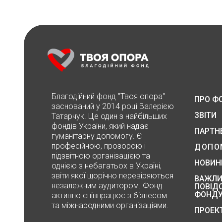
Благодійний фонд "Твоя опора"
ПРО Ф
заснований у 2014 році Валерією
ЗВІТИ
Татарчук. Це один з найбільших
фондів України, який надає
ПАРТН
гуманітарну допомогу. Є
професійною, прозорою і
ДОПО
підзвітною організацією та
НОВИН
однією з небагатьох в Україні,
звіти якої щорічно перевіряються
ВАЖЛИ
незалежним аудитором. Фонд
ПОВІД
ФОНД
активно співпрацює з бізнесом
та міжнародними організаціями.
ПРОЕК