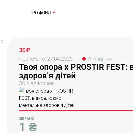
ПРО ФОНД
ЗБІР
Розпочато:
27.04.2026
Активний
Твоя опора x PROSTIR FEST:
здоров’я дітей
Збір здійснює
ЗІБРАНО
1
₴