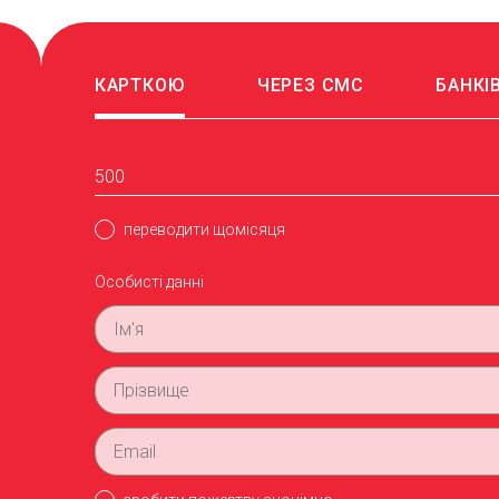
КАРТКОЮ
ЧЕРЕЗ СМС
БАНКІ
переводити щомісяця
Особисті данні