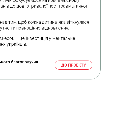
луг. Ми фокусуємося на комплексному
станів до довготривалої посттравматичної
ад тим, щоб кожна дитина, яка зіткнулася
утнє та повноцінне відновлення.
внесок – це інвестиція у ментальне
ня українців.
льного благополуччя
ДО ПРОЕКТУ