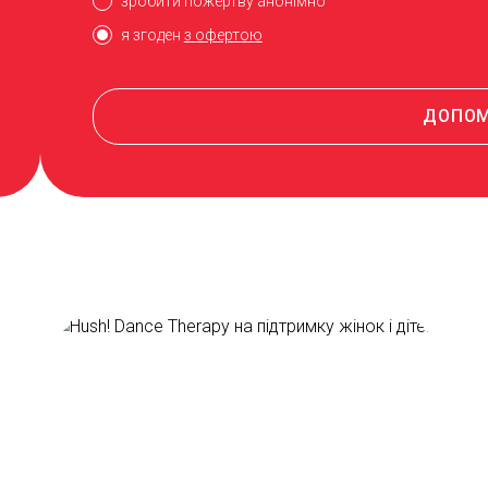
зробити пожертву анонімно
я згоден
з офертою
ДОПО