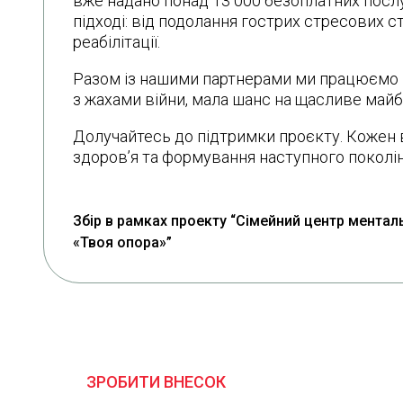
вже надано понад 13 000 безоплатних пос
підході: від подолання гострих стресових 
реабілітації.
Разом із нашими партнерами ми працюємо н
з жахами війни, мала шанс на щасливе майб
Долучайтесь до підтримки проєкту. Кожен 
здоров’я та формування наступного поколін
Збір в рамках проекту “Сімейний центр мента
«Твоя опора»”
ЗРОБИТИ ВНЕСОК