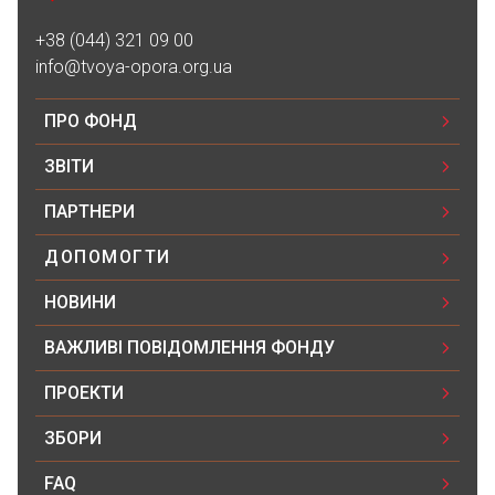
16.08.2025 20:58
+38 (044) 321 09 00
100₴
info@tvoya-opora.org.ua
Аліна Скочко
ПРО ФОНД
16.08.2025 20:57
100₴
ЗВІТИ
ПАРТНЕРИ
Благодійна допомога
ДОПОМОГТИ
13.08.2025 21:20
500₴
НОВИНИ
ВАЖЛИВІ ПОВІДОМЛЕННЯ ФОНДУ
Тамара Гута
07.08.2025 19:48
ПРОЕКТИ
500₴
ЗБОРИ
Аліна Скочко
FAQ