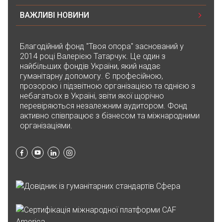
17.07.2025 22:13
100₴
ВАЖЛИВІ НОВИНИ
Аліса Василинка Василинка
Благодійний фонд "Твоя опора" заснований у
17.07.2025 13:35
2014 році Валерією Татарчук. Це один з
найбільших фондів України, який надає
200₴
гуманітарну допомогу. Є професійною,
прозорою і підзвітною організацією та однією з
небагатьох в Україні, звіти якої щорічно
Аліна Скочко
перевіряються незалежним аудитором. Фонд
16.07.2025 22:13
активно співпрацює з бізнесом та міжнародними
100₴
організаціями.
Аліна Скочко
16.07.2025 21:13
100₴
Аліна Скочко
16.07.2025 21:03