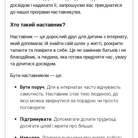
досвідом і надихати її, запрошуємо вас приєднатися
до нашої програми наставництва.
Хто такий наставник?
Наставник — це дорослий друг для дитини з інтернату,
який допомагає їй знайти свій шлях у житті, розкрити
таланти та повірити в себе. Це не замінник батьків і не
благодійник, а людина, яка готова приділяти час, увагу
та ділитися досвідом.
Бути наставником — це:
Бути поруч.
Діти в інтернатах часто відчувають
самотність. Наставник стає тією людиною, до
якої можна звернутися за порадою чи просто
поговорити.
Підтримувати.
Допомагати долати труднощі,
досягати цілей і мріяти про більше.
Навчати.
Ділитися знаннями про життя, роботу,