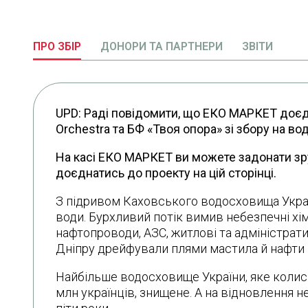
ПРО ЗБІР
ДОНОРИ ТА ПАРТНЕРИ
ЗВІТИ
UPD: Раді повідомити, що ЕКО МАРКЕТ доєдн
Orchestra та БФ «Твоя опора» зі збору на во
На касі ЕКО МАРКЕТ ви можете задонати зру
доєднатись до проекту на цій сторінці.
З підривом Каховського водосховища Украї
води. Бурхливий потік вимив небезпечні хім
нафтопроводи, АЗС, житлові та адміністрати
Дніпру дрейфували плями мастила й нафти
Найбільше водосховище України, яке коли
млн українців, знищене. А на відновлення н