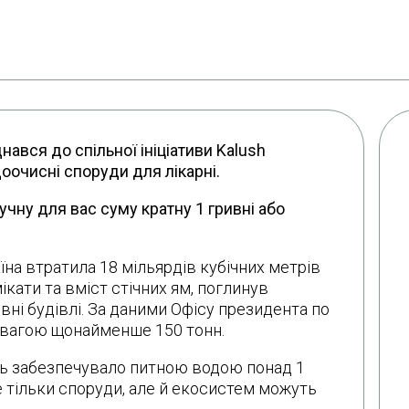
ався до спільної ініціативи Kalush
доочисні споруди для лікарні.
чну для вас суму кратну 1 гривні або
на втратила 18 мільярдів кубічних метрів
ікати та вміст стічних ям, поглинув
вні будівлі. За даними Офісу президента по
 вагою щонайменше 150 тонн.
сь забезпечувало питною водою понад 1
е тільки споруди, але й екосистем можуть