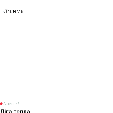
02.02.2024 15:27
Світлана Харчос
5₴
02.02.2024 14:52
Тетяна Швороб
5₴
02.02.2024 14:49
Богдан Харчос
5₴
02.02.2024 14:47
Марія Діва
5₴
02.02.2024 14:44
Благодійна допомога
200₴
02.02.2024 12:38
Активний
Ліга тепла