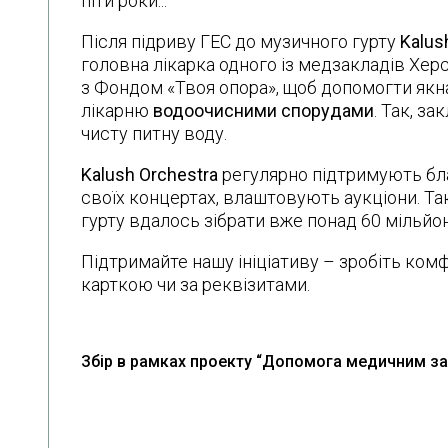
піти роки...
Після підриву ГЕС до музичного гурту
Kalus
головна лікарка одного із медзакладів Херс
з Фондом «Твоя опора», щоб допомогти як
лікарню
водоочисними спорудами
. Так, з
чисту питну воду.
Kalush Orchestra
регулярно підтримують благ
своїх концертах, влаштовують аукціони. Так
гурту вдалось зібрати вже понад 60 мільйон
Підтримайте нашу ініціативу – зробіть ком
карткою чи за реквізитами.
Збір в рамках проекту “Допомога медичним з