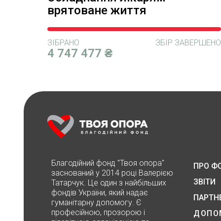
врятоване життя
ЗІБРАНО
ЗБІР ЗАВЕРШЕНО
4 747 477 ₴
Благодійний фонд "Твоя опора"
ПРО Ф
заснований у 2014 році Валерією
ЗВІТИ
Татарчук. Це один з найбільших
фондів України, який надає
ПАРТН
гуманітарну допомогу. Є
професійною, прозорою і
ДОПО