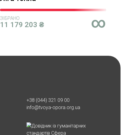
Єлизавета Кім
50₴
01.02.2024 17:32
∞
ЗІБРАНО
11 179 203 ₴
Благодійна допомога
200₴
01.02.2024 12:48
Оксана Остапович
200₴
31.01.2024 22:52
Юліана Ніколіца
10₴
31.01.2024 16:41
+38 (044) 321 09 00
Благодійна допомога
200₴
info@tvoya-opora.org.ua
30.01.2024 20:12
Оксана Сиргі
50₴
30.01.2024 19:56