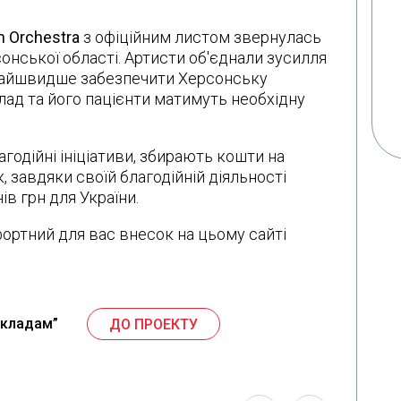
h Orchestra
з офіційним листом звернулась
онської області. Артисти об'єднали зусилля
найшвидше забезпечити Херсонську
аклад та його пацієнти матимуть необхідну
одійні ініціативи, збирають кошти на
, завдяки своїй благодійній діяльності
ів грн для України.
фортний для вас внесок на цьому сайті
акладам”
ДО ПРОЕКТУ